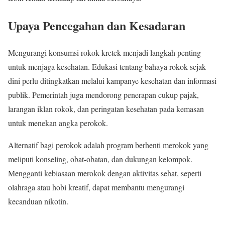
Upaya Pencegahan dan Kesadaran
Mengurangi konsumsi rokok kretek menjadi langkah penting
untuk menjaga kesehatan. Edukasi tentang bahaya rokok sejak
dini perlu ditingkatkan melalui kampanye kesehatan dan informasi
publik. Pemerintah juga mendorong penerapan cukup pajak,
larangan iklan rokok, dan peringatan kesehatan pada kemasan
untuk menekan angka perokok.
Alternatif bagi perokok adalah program berhenti merokok yang
meliputi konseling, obat-obatan, dan dukungan kelompok.
Mengganti kebiasaan merokok dengan aktivitas sehat, seperti
olahraga atau hobi kreatif, dapat membantu mengurangi
kecanduan nikotin.