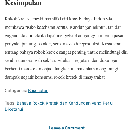
Kesimpulan
Rokok kretek, meski memiliki ciri khas budaya Indonesia,
membawa risiko kesehatan serius. Kandungan nikotin, tar, dan
eugenol dalam rokok dapat menyebabkan gangguan pernapasan,
penyakit jantung, kanker, serta masalah reproduksi. Kesadaran
tentang bahaya rokok kretek sangat penting untuk melindungi diri
sendiri dan orang di sekitar. Edukasi, regulasi, dan dukungan
berhenti merokok menjadi langkah utama dalam mengurangi
dampak negatif konsumsi rokok kretek di masyarakat.
Categories:
Kesehatan
Tags:
Bahaya Rokok Kretek dan Kandungan yang Perlu
Diketahui
Leave a Comment