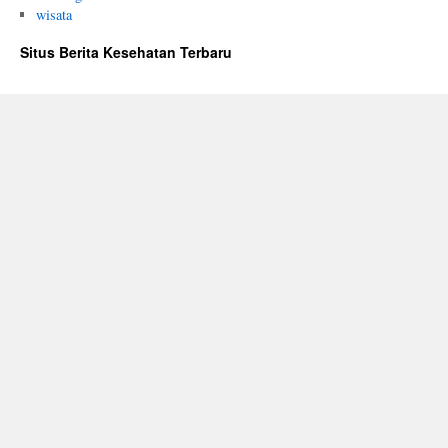
wisata
Situs Berita Kesehatan Terbaru