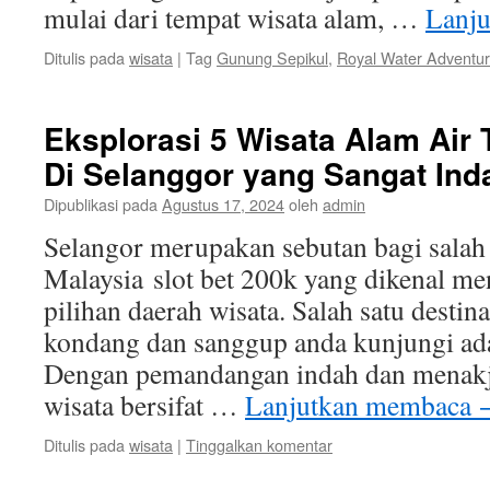
mulai dari tempat wisata alam, …
Lanj
Ditulis pada
wisata
|
Tag
Gunung Sepikul
,
Royal Water Adventu
Eksplorasi 5 Wisata Alam Air 
Di Selanggor yang Sangat In
Dipublikasi pada
Agustus 17, 2024
oleh
admin
Selangor merupakan sebutan bagi salah 
Malaysia slot bet 200k yang dikenal m
pilihan daerah wisata. Salah satu destin
kondang dan sanggup anda kunjungi adal
Dengan pemandangan indah dan menakj
wisata bersifat …
Lanjutkan membaca
Ditulis pada
wisata
|
Tinggalkan komentar