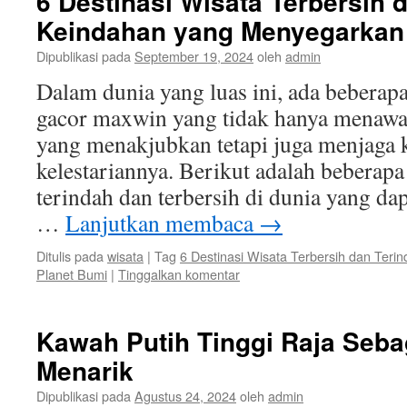
6 Destinasi Wisata Terbersih 
Keindahan yang Menyegarkan 
Dipublikasi pada
September 19, 2024
oleh
admin
Dalam dunia yang luas ini, ada beberapa 
gacor maxwin yang tidak hanya menawa
yang menakjubkan tetapi juga menjaga 
kelestariannya. Berikut adalah beberapa
terindah dan terbersih di dunia yang da
…
Lanjutkan membaca
→
Ditulis pada
wisata
|
Tag
6 Destinasi Wisata Terbersih dan Teri
Planet Bumi
|
Tinggalkan komentar
Kawah Putih Tinggi Raja Seba
Menarik
Dipublikasi pada
Agustus 24, 2024
oleh
admin