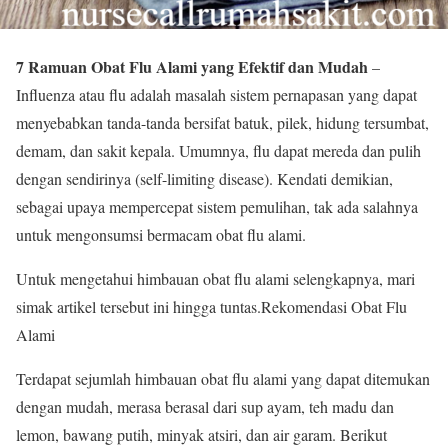
7 Ramuan Obat Flu Alami yang Efektif dan Mudah
–
Influenza atau flu adalah masalah sistem pernapasan yang dapat
menyebabkan tanda-tanda bersifat batuk, pilek, hidung tersumbat,
demam, dan sakit kepala. Umumnya, flu dapat mereda dan pulih
dengan sendirinya (self-limiting disease). Kendati demikian,
sebagai upaya mempercepat sistem pemulihan, tak ada salahnya
untuk mengonsumsi bermacam obat flu alami.
Untuk mengetahui himbauan obat flu alami selengkapnya, mari
simak artikel tersebut ini hingga tuntas.Rekomendasi Obat Flu
Alami
Terdapat sejumlah himbauan obat flu alami yang dapat ditemukan
dengan mudah, merasa berasal dari sup ayam, teh madu dan
lemon, bawang putih, minyak atsiri, dan air garam. Berikut