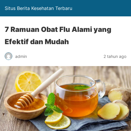
Situs Berita Kesehatan Terbaru
7 Ramuan Obat Flu Alami yang
Efektif dan Mudah
admin
2 tahun ago