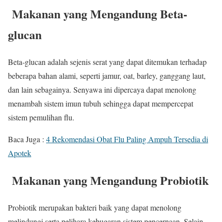
Makanan yang Mengandung Beta-
glucan
Beta-glucan adalah sejenis serat yang dapat ditemukan terhadap
beberapa bahan alami, seperti jamur, oat, barley, ganggang laut,
dan lain sebagainya. Senyawa ini dipercaya dapat menolong
menambah sistem imun tubuh sehingga dapat mempercepat
sistem pemulihan flu.
Baca Juga :
4 Rekomendasi Obat Flu Paling Ampuh Tersedia di
Apotek
Makanan yang Mengandung Probiotik
Probiotik merupakan bakteri baik yang dapat menolong
melindungi serta pelihara kebugaran sistem pencernaan. Selain