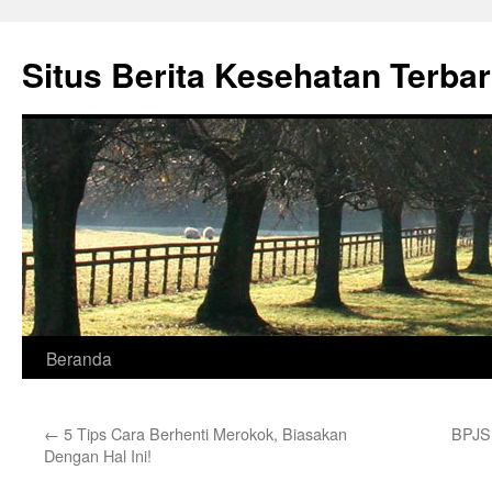
Situs Berita Kesehatan Terba
Langsung
Beranda
ke
←
5 Tips Cara Berhenti Merokok, Biasakan
BPJS 
isi
Dengan Hal Ini!