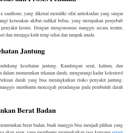
xanthone, yang dikenal memiliki sifat antioksidan yang sangat
ngi kerusakan akibat radikal bebas, yang merupakan penyebab
penyakit kronis. Dengan mengonsumsi manggis secara teratur,
el dan menjaga kulit tetap sehat dan tampak muda.
hatan Jantung
dukung kesehatan jantung. Kandungan serat, kalium, dan
n dalam menurunkan tekanan darah, mengurangi kadar kolesterol
ekuan darah yang bisa meningkatkan risiko penyakit jantung.
dari manggis membantu mencegah peradangan pada pembuluh darah
kan Berat Badan
enurunkan berat badan, buah manggis bisa menjadi pilihan yang
kaya akan serat, yang membantu meningkatkan rasa kenyang
server