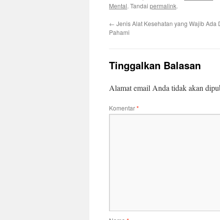
Mental
. Tandai
permalink
.
←
Jenis Alat Kesehatan yang Wajib Ada
Pahami
Tinggalkan Balasan
Alamat email Anda tidak akan dipub
Komentar
*