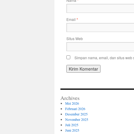
Nama
*
Email
*
Situs Web
Simpan nama, email, dan situs web 
Archives
Mei 2026
Februari 2026
Desember 2025
November 2025
Juli 2025
Juni 2025