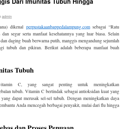
ggis Dari Imunitas Tubuh Hingga
h
admin
tana) dikenal
perpustakaanbappedalampung.com
sebagai “Ratu
dan segar serta manfaat kesehatannya yang luar biasa. Selain
al dan daging buah berwarna putih, manggis mengandung sejumlah
agi tubuh dan pikiran. Berikut adalah beberapa manfaat buah
itas Tubuh
tamin C, yang sangat penting untuk meningkatkan
balan tubuh. Vitamin C bertindak sebagai antioksidan kuat yang
 yang dapat merusak sel-sel tubuh. Dengan meningkatkan daya
embantu Anda mencegah berbagai penyakit, mulai dari flu hingga
ebas dan Proses Penuaan