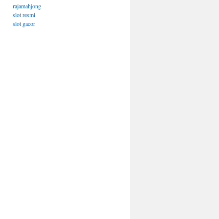
rajamahjong
slot resmi
slot gacor