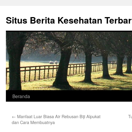
Situs Berita Kesehatan Terba
Langsung
Beranda
ke
←
Manfaat Luar Biasa Air Rebusan Biji Alpukat
T
isi
dan Cara Membuatnya