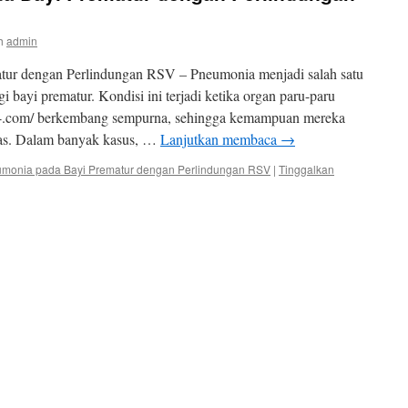
h
admin
ur dengan Perlindungan RSV – Pneumonia menjadi salah satu
i bayi prematur. Kondisi ini terjadi ketika organ paru-paru
24.com/ berkembang sempurna, sehingga kemampuan mereka
tas. Dalam banyak kasus, …
Lanjutkan membaca
→
monia pada Bayi Prematur dengan Perlindungan RSV
|
Tinggalkan