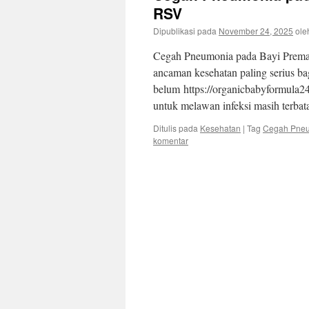
RSV
Dipublikasi pada
November 24, 2025
ole
Cegah Pneumonia pada Bayi Premat
ancaman kesehatan paling serius bag
belum https://organicbabyformula
untuk melawan infeksi masih terba
Ditulis pada
Kesehatan
|
Tag
Cegah Pneu
komentar