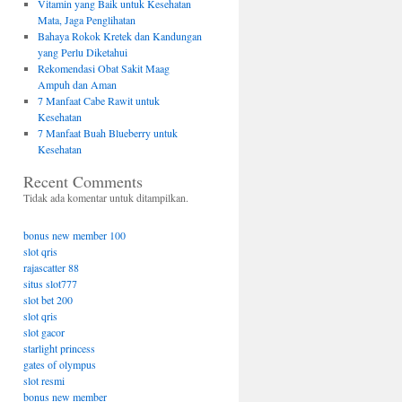
Vitamin yang Baik untuk Kesehatan
Mata, Jaga Penglihatan
Bahaya Rokok Kretek dan Kandungan
yang Perlu Diketahui
Rekomendasi Obat Sakit Maag
Ampuh dan Aman
7 Manfaat Cabe Rawit untuk
Kesehatan
7 Manfaat Buah Blueberry untuk
Kesehatan
Recent Comments
Tidak ada komentar untuk ditampilkan.
bonus new member 100
slot qris
rajascatter 88
situs slot777
slot bet 200
slot qris
slot gacor
starlight princess
gates of olympus
slot resmi
bonus new member