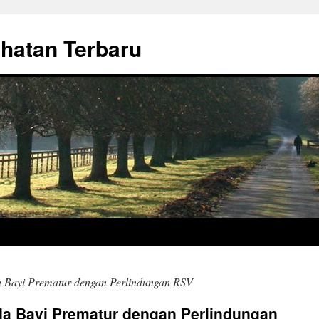
ehatan Terbaru
 Bayi Prematur dengan Perlindungan RSV
a Bayi Prematur dengan Perlindungan