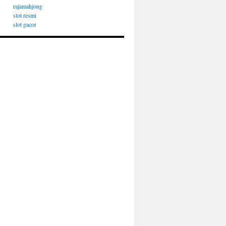
rajamahjong
slot resmi
slot gacor