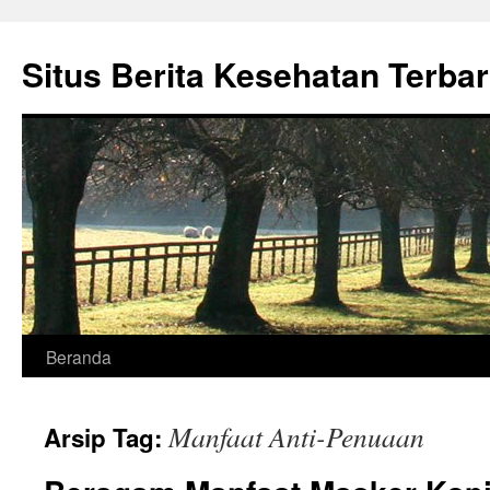
Situs Berita Kesehatan Terba
Langsung
Beranda
ke
Manfaat Anti-Penuaan
Arsip Tag:
isi