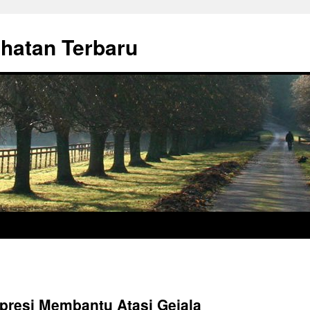
ehatan Terbaru
epresi Membantu Atasi Gejala