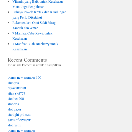
Vitamin yang Baik untuk Kesehatan
Mata, Jaga Penglihatan
Bahaya Rokok Kretek dan Kandungan
yang Perlu Diketahui
Rekomendasi Obat Sakit Maag
Ampuh dan Aman
7 Manfaat Cabe Rawit untuk
Kesehatan
7 Manfaat Buah Blueberry untuk
Kesehatan
Recent Comments
Tidak ada komentar untuk ditampilkan.
bonus new member 100
slot qris
rajascatter 88
situs slot777
slot bet 200
slot qris
slot gacor
starlight princess
gates of olympus
slot resmi
bonus new member