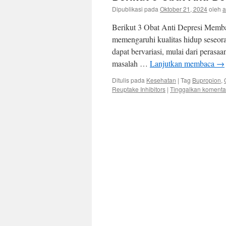
Dipublikasi pada
Oktober 21, 2024
oleh
a
Berikut 3 Obat Anti Depresi Memba
memengaruhi kualitas hidup seseora
dapat bervariasi, mulai dari perasaa
masalah …
Lanjutkan membaca
→
Ditulis pada
Kesehatan
|
Tag
Bupropion
,
Reuptake Inhibitors
|
Tinggalkan komenta