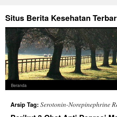
Situs Berita Kesehatan Terba
Langsung
Beranda
ke
Serotonin-Norepinephrine Re
Arsip Tag:
isi