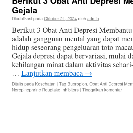
Berikut 3 Obat Anti Depresi 
Gejala
Dipublikasi pada
Oktober 21, 2024
oleh
admin
Berikut 3 Obat Anti Depresi Membantu 
adalah gangguan mental yang dapat mem
hidup seseorang pengeluaran toto macau 
Gejala depresi dapat bervariasi, mulai d
kehilangan minat dalam aktivitas sehari
…
Lanjutkan membaca
→
Ditulis pada
Kesehatan
|
Tag
Bupropion
,
Obat Anti Depresi Mem
Norepinephrine Reuptake Inhibitors
|
Tinggalkan komentar