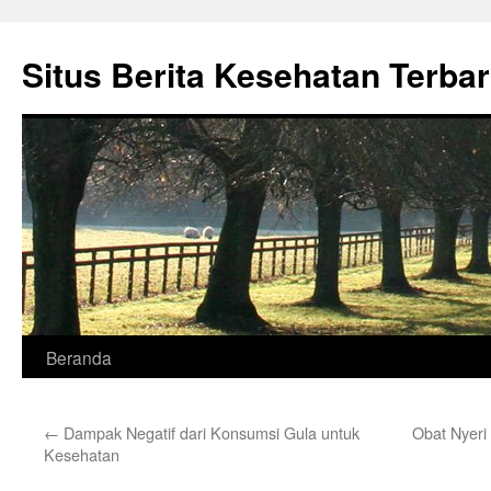
Situs Berita Kesehatan Terba
Langsung
Beranda
ke
←
Dampak Negatif dari Konsumsi Gula untuk
Obat Nyeri
isi
Kesehatan